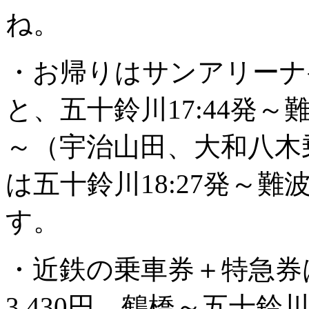
ね。
・お帰りはサンアリーナ発1
と、五十鈴川17:44発～難波
～（宇治山田、大和八木乗
は五十鈴川18:27発～難
す。
・近鉄の乗車券＋特急券
3,430円、鶴橋～五十鈴川