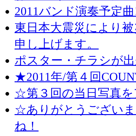
2011バンド演奏予定曲!
東日本大震災により被
申し上げます。
ポスター・チラシが出
★2011年/第４回COU
☆第３回の当日写真を
☆ありがとうございま
ね！